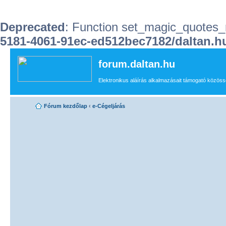
Deprecated
: Function set_magic_quotes_r
5181-4061-91ec-ed512bec7182/daltan
forum.daltan.hu
Elektronikus aláírás alkalmazásait támogató közössé
Fórum kezdőlap
‹
e-Cégeljárás