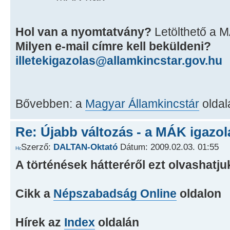
Hol van a nyomtatvány?
Letölthető a M
Milyen e-mail címre kell beküldeni?
illetekigazolas@allamkincstar.gov.hu
Bővebben: a
Magyar Államkincstár
oldal
Re: Újabb változás - a MÁK igazol
Szerző:
DALTAN-Oktató
Dátum: 2009.02.03. 01:55
A történések hátteréről ezt olvashatju
Cikk a
Népszabadság Online
oldalon
Hírek az
Index
oldalán