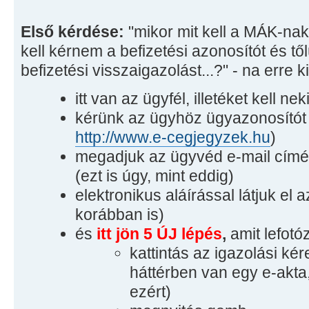
Első kérdése:
"mikor mit kell a MÁK-nak
kell kérnem a befizetési azonosítót és t
befizetési visszaigazolást...?" - na erre k
itt van az ügyfél, illetéket kell neki
kérünk az ügyhöz ügyazonosítót (
http://www.e-cegjegyzek.hu
)
megadjuk az ügyvéd e-mail címét
(ezt is úgy, mint eddig)
elektronikus aláírással látjuk el 
korábban is)
és
itt jön 5 ÚJ lépés
,
amit lefotó
kattintás az igazolási kér
háttérben van egy e-akta,
ezért)