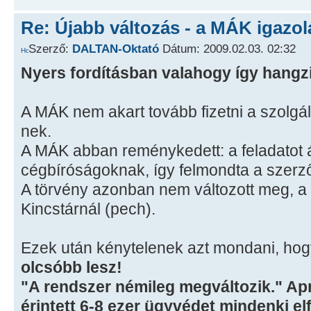
Re: Újabb változás - a MÁK igazol
Szerző:
DALTAN-Oktató
Dátum: 2009.02.03. 02:32
Nyers fordításban valahogy így hangz
A MÁK nem akart tovább fizetni a szolgált
nek.
A MÁK abban reménykedett: a feladatot á
cégbíróságoknak, így felmondta a szerző
A törvény azonban nem változott meg, a 
Kincstárnál (pech).
Ezek után kénytelenek azt mondani, ho
olcsóbb lesz!
"A rendszer némileg megváltozik." Apr
érintett 6-8 ezer ügyvédet mindenki elfe