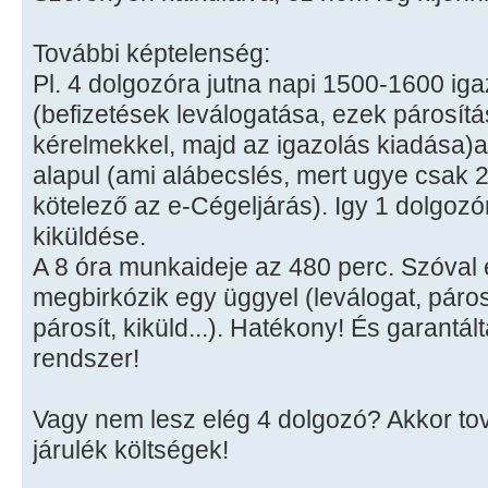
További képtelenség:
Pl. 4 dolgozóra jutna napi 1500-1600 iga
(befizetések leválogatása, ezek párosít
kérelmekkel, majd az igazolás kiadása)a
alapul (ami alábecslés, mert ugye csak 
kötelező az e-Cégeljárás). Igy 1 dolgozó
kiküldése.
A 8 óra munkaideje az 480 perc. Szóval 
megbirkózik egy üggyel (leválogat, párosít
párosít, kiküld...). Hatékony! És garantá
rendszer!
Vagy nem lesz elég 4 dolgozó? Akkor t
járulék költségek!