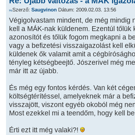
Re: Újabb változás - a MÁK igazol
Szerző:
Saugvinon
Dátum: 2009.02.03. 13:56
Végigolvastam mindent, de még mindig n
kell a MÁK-nak küldenem. Ezentúl tőlük k
azonosítót és tőlük fogom megkapni a bef
vagy a befizetési visszaigazolást kell e
küldenek ők valamit amit a cégbíróságh
tényleg kétségbeejtő. Jószerivel még me
már itt az újabb.
És még egy fontos kérdés. Van két cégem 
költségtérítéssel, amelyeknek már a befi
visszajött, viszont egyéb okoból még n
Most ezekkel mi a teendőm, hogy kell 
Érti ezt itt még valaki?!