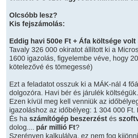
Olcsóbb lesz?
Kis fejszámolás:
Eddig havi 500e Ft + Áfa költsége volt
Tavaly 326 000 okiratot állított ki a Micr
1600 igazolás, figyelembe véve, hogy 2008
kötelezővé és tömegessé)
Ezt a feladatot osszuk ki a MÁK-nál 4 fő
dolgozóra. Havi bér és járulék költségük.
Ezen kívül meg kell venniük az időbélyeg
igazoláshoz az időbélyeg: 1 304 000 Ft.
És ha
számítógép beszerzést
és
szoftv
dolog....
pár millió Ft
?
Szerényen kalkulálva, ez nem fog kijönni 