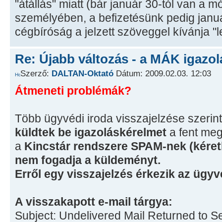
"átállás" miatt (bár január 30-tól van a 
személyében, a befizetésünk pedig január
cégbíróság a jelzett szöveggel kívánja "
Re: Újabb változás - a MÁK igazol
Szerző:
DALTAN-Oktató
Dátum: 2009.02.03. 12:03
Átmeneti problémák?
Több ügyvédi iroda visszajelzése szerin
küldtek be igazoláskérelmet
a fent meg
a
Kincstár rendszere SPAM-nek (kéretl
nem fogadja a küldeményt.
Erről egy visszajelzés érkezik az ügyv
A visszakapott e-mail tárgya:
Subject: Undelivered Mail Returned to S