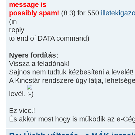
message is
possibly spam!
(8.3) for 550
illetekiga
(in
reply
to end of DATA command)
Nyers fordítás:
Vissza a feladónak!
Sajnos nem tudtuk kézbesíteni a levelét!
A Kincstár rendszere úgy látja, lehetség
levél.
Ez vicc.!
És akkor most hogy is működik az e-Cég