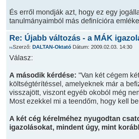
És erről mondják azt, hogy ez egy jogálla
tanulmányaimból más definícióra emlék
Re: Újabb változás - a MÁK igazol
Szerző:
DALTAN-Oktató
Dátum: 2009.02.03. 14:30
Válasz:
A második kérdése:
"Van két cégem két b
költségtérítéssel, amelyeknek már a befi
visszajött, viszont egyéb okoból még n
Most ezekkel mi a teendőm, hogy kell b
A két cég kérelméhez nyugodtan csato
igazolásokat, mindent úgy, mint koráb