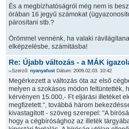
És a megbízhatóságról még nem is besz
órában 16 jegyű számokat (ügyazonosító
párosítani stb.?
Örömmel vennénk, ha valaki rávilágítana,
elképzelésbe, számításba!
Re: Újabb változás - a MÁK igazol
Szerző:
nyanyafust
Dátum: 2009.02.03. 10:42
Megérkezett a változás óta az első cég
melyen a szokásos módon feltüntették, h
kérvényen 15.000,- Ft eljárási illetéket e
megfizetett.", továbbá három bekezdésse
kivastagított - szöveg szerepel: "A bírósá
hogy a cégbírósághoz az illeték tárgyá