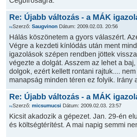
Cégbíróságra.
Re: Újabb változás - a MÁK igazol
Szerző:
Saugvinon
Dátum: 2009.02.03. 20:56
Hálás köszönetem a gyors válaszért. Azé
Végre a kezdeti kínlódás után ment minde
igazolások szépen rendben jöttek vissz
végezte a dolgát. Asszem az lehet a baj, 
dolgok, ezért kellett rontani rajtuk.... n
manapság minden téren ez folyik. Irány a
Re: Újabb változás - a MÁK igazol
Szerző:
micsumucsi
Dátum: 2009.02.03. 23:57
Kicsit akadozik a gépezet. Jan. 29-én el
és költségtérítést. A mai napig semmi nem 