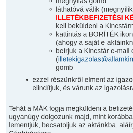
megnyitás gomb
láthatóvá válik (megnyíli
ILLETÉKBEFIZETÉSI 
kell beküldeni a Kincstá
kattintás a BORÍTÉK ikon
(ahogy a saját e-aktáinkná
beírjuk a Kincstár e-mail 
(
illetekigazolas@allamkin
gomb
ezzel részünkről elment az igazo
elindítjuk, és várunk az igazolásr
Tehát a MÁK fogja megküldeni a befizetés
ugyanúgy dolgozunk majd, mint korábban
lementjük, becsatoljuk az aktánkba, aláír