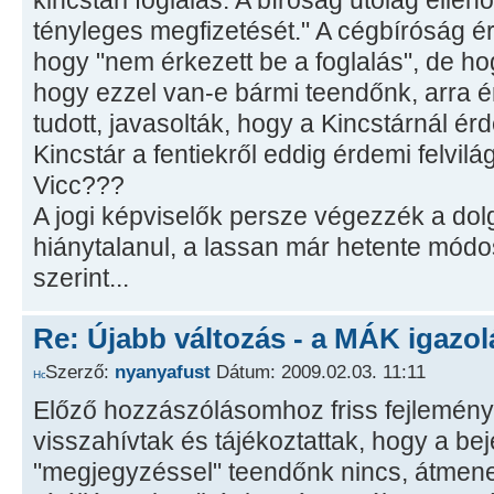
kincstári foglalás. A bíróság utólag ellenőr
tényleges megfizetését." A cégbíróság é
hogy "nem érkezett be a foglalás", de hogy
hogy ezzel van-e bármi teendőnk, arra 
tudott, javasolták, hogy a Kincstárnál é
Kincstár a fentiekről eddig érdemi felvilá
Vicc???
A jogi képviselők persze végezzék a dolg
hiánytalanul, a lassan már hetente módo
szerint...
Re: Újabb változás - a MÁK igazol
Szerző:
nyanyafust
Dátum: 2009.02.03. 11:11
Előző hozzászólásomhoz friss fejleménye
visszahívtak és tájékoztattak, hogy a b
"megjegyzéssel" teendőnk nincs, átmen