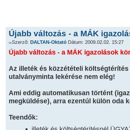
Újabb változás - a MÁK igazolá
Szerző:
DALTAN-Oktató
Dátum: 2009.02.02. 15:27
Újabb változás - a MÁK igazolások kör
Az illeték és közzétételi költségtéríté
utalványminta lekérése nem elég!
Ami eddig automatikusan történt (iga
megküldése), arra ezentúl külön oda kel
Teendők:
illeték és költségtérítésnél Ü