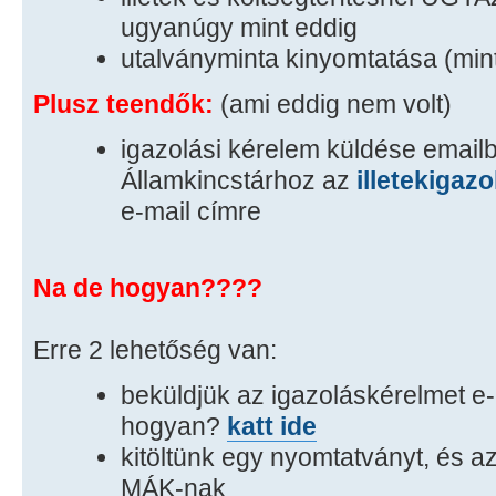
ugyanúgy mint eddig
utalványminta kinyomtatása (min
Plusz teendők:
(ami eddig nem volt)
igazolási kérelem küldése email
Államkincstárhoz az
illetekigaz
e-mail címre
Na de hogyan????
Erre 2 lehetőség van:
beküldjük az igazoláskérelmet e
hogyan?
katt ide
kitöltünk egy nyomtatványt, és az
MÁK-nak