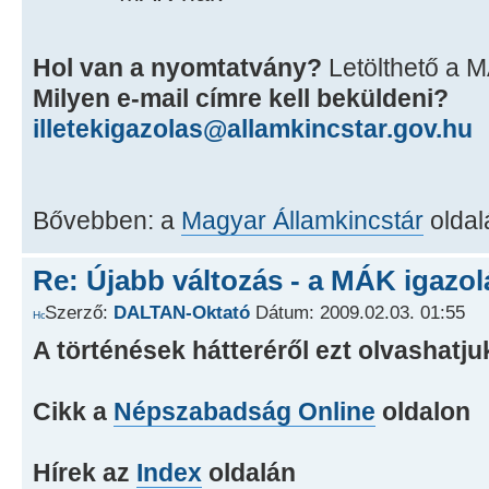
Hol van a nyomtatvány?
Letölthető a M
Milyen e-mail címre kell beküldeni?
illetekigazolas@allamkincstar.gov.hu
Bővebben: a
Magyar Államkincstár
oldal
Re: Újabb változás - a MÁK igazol
Szerző:
DALTAN-Oktató
Dátum: 2009.02.03. 01:55
A történések hátteréről ezt olvashatju
Cikk a
Népszabadság Online
oldalon
Hírek az
Index
oldalán