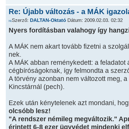
Re: Újabb változás - a MÁK igazol
Szerző:
DALTAN-Oktató
Dátum: 2009.02.03. 02:32
Nyers fordításban valahogy így hangz
A MÁK nem akart tovább fizetni a szolgált
nek.
A MÁK abban reménykedett: a feladatot á
cégbíróságoknak, így felmondta a szerző
A törvény azonban nem változott meg, a 
Kincstárnál (pech).
Ezek után kénytelenek azt mondani, ho
olcsóbb lesz!
"A rendszer némileg megváltozik." Apr
érintett 6-8 ezer ügyvédet mindenki elfe