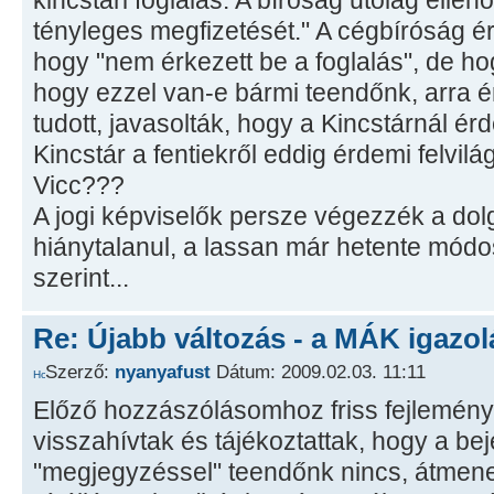
kincstári foglalás. A bíróság utólag ellenőr
tényleges megfizetését." A cégbíróság é
hogy "nem érkezett be a foglalás", de hogy
hogy ezzel van-e bármi teendőnk, arra 
tudott, javasolták, hogy a Kincstárnál é
Kincstár a fentiekről eddig érdemi felvilá
Vicc???
A jogi képviselők persze végezzék a dolg
hiánytalanul, a lassan már hetente módo
szerint...
Re: Újabb változás - a MÁK igazol
Szerző:
nyanyafust
Dátum: 2009.02.03. 11:11
Előző hozzászólásomhoz friss fejleménye
visszahívtak és tájékoztattak, hogy a b
"megjegyzéssel" teendőnk nincs, átmen