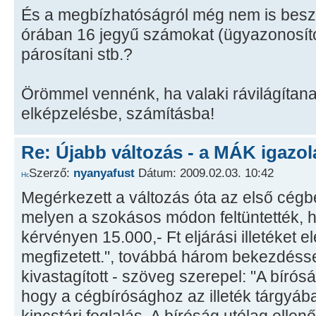
És a megbízhatóságról még nem is besz
órában 16 jegyű számokat (ügyazonosító
párosítani stb.?
Örömmel vennénk, ha valaki rávilágítana,
elképzelésbe, számításba!
Re: Újabb változás - a MÁK igazol
Szerző:
nyanyafust
Dátum: 2009.02.03. 10:42
Megérkezett a változás óta az első cég
melyen a szokásos módon feltüntették, h
kérvényen 15.000,- Ft eljárási illetéket e
megfizetett.", továbbá három bekezdésse
kivastagított - szöveg szerepel: "A bírósá
hogy a cégbírósághoz az illeték tárgyá