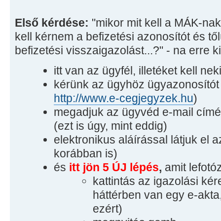
Első kérdése:
"mikor mit kell a MÁK-nak
kell kérnem a befizetési azonosítót és t
befizetési visszaigazolást...?" - na erre k
itt van az ügyfél, illetéket kell neki
kérünk az ügyhöz ügyazonosítót (
http://www.e-cegjegyzek.hu
)
megadjuk az ügyvéd e-mail címét
(ezt is úgy, mint eddig)
elektronikus aláírással látjuk el 
korábban is)
és
itt jön 5 ÚJ lépés
,
amit lefotó
kattintás az igazolási kér
háttérben van egy e-akta,
ezért)