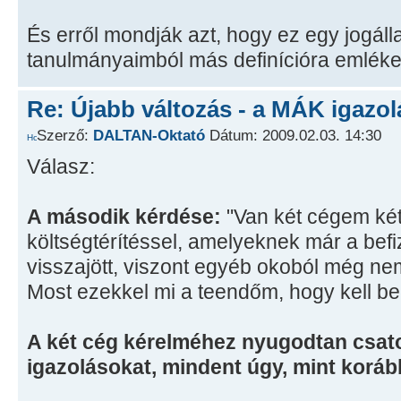
És erről mondják azt, hogy ez egy jogálla
tanulmányaimból más definícióra emlék
Re: Újabb változás - a MÁK igazol
Szerző:
DALTAN-Oktató
Dátum: 2009.02.03. 14:30
Válasz:
A második kérdése:
"Van két cégem két b
költségtérítéssel, amelyeknek már a befi
visszajött, viszont egyéb okoból még n
Most ezekkel mi a teendőm, hogy kell b
A két cég kérelméhez nyugodtan csato
igazolásokat, mindent úgy, mint koráb