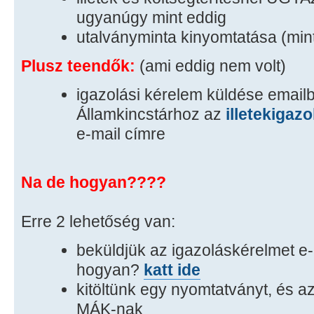
ugyanúgy mint eddig
utalványminta kinyomtatása (min
Plusz teendők:
(ami eddig nem volt)
igazolási kérelem küldése email
Államkincstárhoz az
illetekigaz
e-mail címre
Na de hogyan????
Erre 2 lehetőség van:
beküldjük az igazoláskérelmet e
hogyan?
katt ide
kitöltünk egy nyomtatványt, és az
MÁK-nak