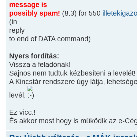
message is
possibly spam!
(8.3) for 550
illetekiga
(in
reply
to end of DATA command)
Nyers fordítás:
Vissza a feladónak!
Sajnos nem tudtuk kézbesíteni a levelét!
A Kincstár rendszere úgy látja, lehetség
levél.
Ez vicc.!
És akkor most hogy is működik az e-Cég