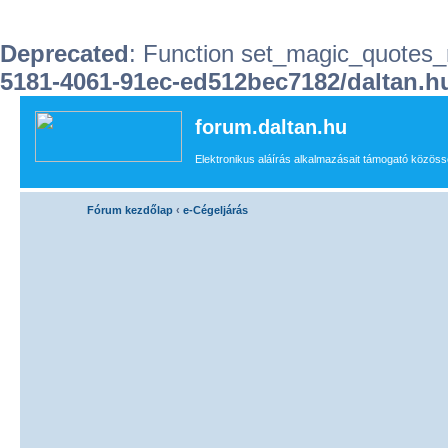
Deprecated
: Function set_magic_quotes_r
5181-4061-91ec-ed512bec7182/daltan
forum.daltan.hu
Elektronikus aláírás alkalmazásait támogató közössé
Fórum kezdőlap
‹
e-Cégeljárás