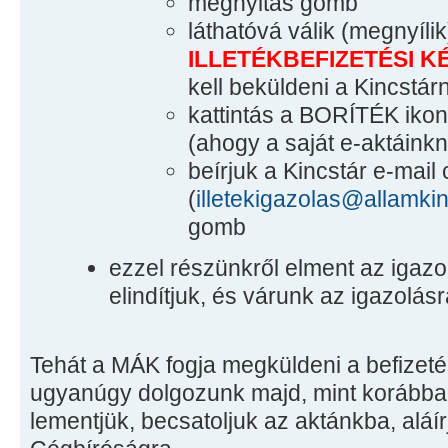
megnyitás gomb
láthatóvá válik (megnyíli
ILLETÉKBEFIZETÉSI 
kell beküldeni a Kincstá
kattintás a BORÍTÉK ikon
(ahogy a saját e-aktáinkná
beírjuk a Kincstár e-mail 
(
illetekigazolas@allamkin
gomb
ezzel részünkről elment az igazo
elindítjuk, és várunk az igazolásr
Tehát a MÁK fogja megküldeni a befizetés
ugyanúgy dolgozunk majd, mint korábban
lementjük, becsatoljuk az aktánkba, aláír