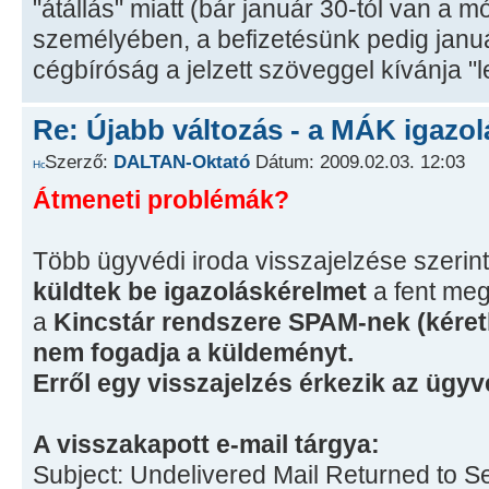
"átállás" miatt (bár január 30-tól van a 
személyében, a befizetésünk pedig január
cégbíróság a jelzett szöveggel kívánja "
Re: Újabb változás - a MÁK igazol
Szerző:
DALTAN-Oktató
Dátum: 2009.02.03. 12:03
Átmeneti problémák?
Több ügyvédi iroda visszajelzése szerin
küldtek be igazoláskérelmet
a fent meg
a
Kincstár rendszere SPAM-nek (kéretl
nem fogadja a küldeményt.
Erről egy visszajelzés érkezik az ügyv
A visszakapott e-mail tárgya:
Subject: Undelivered Mail Returned to S