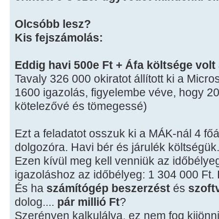
Olcsóbb lesz?
Kis fejszámolás:
Eddig havi 500e Ft + Áfa költsége volt
Tavaly 326 000 okiratot állított ki a Micr
1600 igazolás, figyelembe véve, hogy 2008
kötelezővé és tömegessé)
Ezt a feladatot osszuk ki a MÁK-nál 4 fő
dolgozóra. Havi bér és járulék költségük.
Ezen kívül meg kell venniük az időbélyeg
igazoláshoz az időbélyeg: 1 304 000 Ft.
És ha
számítógép beszerzést
és
szoftv
dolog....
pár millió Ft
?
Szerényen kalkulálva, ez nem fog kijönni 