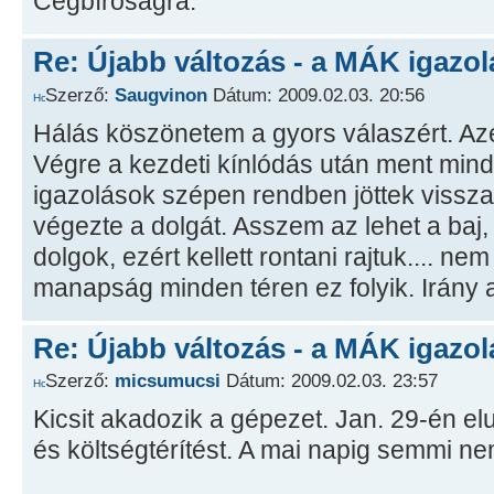
Cégbíróságra.
Re: Újabb változás - a MÁK igazol
Szerző:
Saugvinon
Dátum: 2009.02.03. 20:56
Hálás köszönetem a gyors válaszért. Azé
Végre a kezdeti kínlódás után ment minde
igazolások szépen rendben jöttek vissz
végezte a dolgát. Asszem az lehet a baj, 
dolgok, ezért kellett rontani rajtuk.... n
manapság minden téren ez folyik. Irány a
Re: Újabb változás - a MÁK igazol
Szerző:
micsumucsi
Dátum: 2009.02.03. 23:57
Kicsit akadozik a gépezet. Jan. 29-én el
és költségtérítést. A mai napig semmi nem 