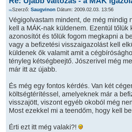
Re: Újabb változás - a MÁK igazol
Szerző:
Saugvinon
Dátum: 2009.02.03. 13:56
Végigolvastam mindent, de még mindig n
kell a MÁK-nak küldenem. Ezentúl tőlük k
azonosítót és tőlük fogom megkapni a bef
vagy a befizetési visszaigazolást kell e
küldenek ők valamit amit a cégbíróságh
tényleg kétségbeejtő. Jószerivel még me
már itt az újabb.
És még egy fontos kérdés. Van két cégem 
költségtérítéssel, amelyeknek már a befi
visszajött, viszont egyéb okoból még n
Most ezekkel mi a teendőm, hogy kell 
Érti ezt itt még valaki?!