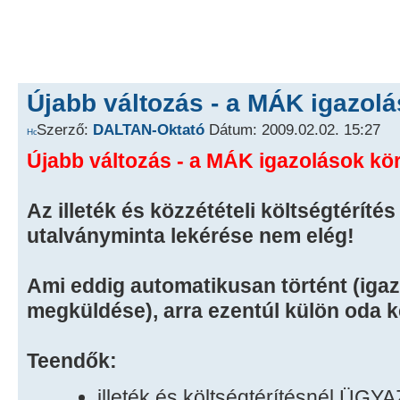
Újabb változás - a MÁK igazolá
Szerző:
DALTAN-Oktató
Dátum: 2009.02.02. 15:27
Újabb változás - a MÁK igazolások kör
Az illeték és közzétételi költségtéríté
utalványminta lekérése nem elég!
Ami eddig automatikusan történt (iga
megküldése), arra ezentúl külön oda kel
Teendők:
illeték és költségtérítésnél Ü