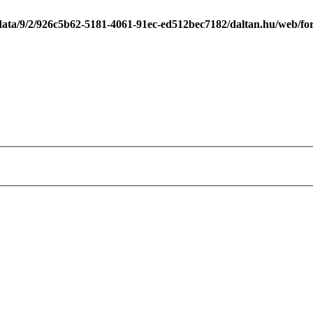
data/9/2/926c5b62-5181-4061-91ec-ed512bec7182/daltan.hu/web/