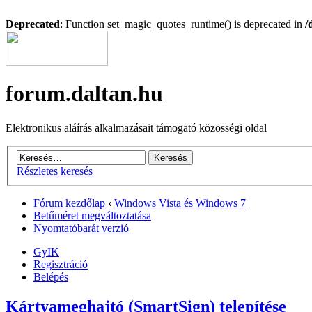
Deprecated
: Function set_magic_quotes_runtime() is deprecated in
/
forum.daltan.hu
Elektronikus aláírás alkalmazásait támogató közösségi oldal
Részletes keresés
Fórum kezdőlap
‹
Windows Vista és Windows 7
Betűméret megváltoztatása
Nyomtatóbarát verzió
GyIK
Regisztráció
Belépés
Kártyameghajtó (SmartSign) telepítése