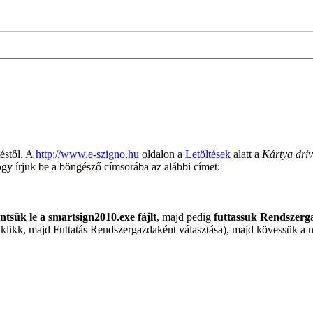
téstől. A
http://www.e-szigno.hu
oldalon a
Letöltések
alatt a
Kártya driv
hogy írjuk be a böngésző címsorába az alábbi címet:
tsük le a smartsign2010.exe fájlt
, majd pedig
futtassuk Rendszer
bb klikk, majd Futtatás Rendszergazdaként választása), majd kövessük a 