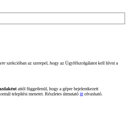
ere
szekcióban az szerepel, hogy az Ügyfélszolgálatot kell hívni a
gazdaként
attól függetlenül, hogy a gépre bejelentkezett
normál telepítési menetet. Részletes útmutató
itt
olvasható.