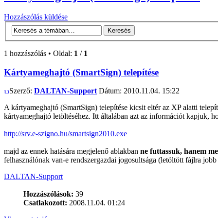
Hozzászólás küldése
1 hozzászólás • Oldal:
1
/
1
Kártyameghajtó (SmartSign) telepítése
Szerző:
DALTAN-Support
Dátum: 2010.11.04. 15:22
A kártyameghajtó (SmartSign) telepítése kicsit eltér az XP alatti telepí
kártyameghajtó letöltéséhez. Itt általában azt az információt kapjuk, 
http://srv.e-szigno.hu/smartsign2010.exe
majd az ennek hatására megjelenő ablakban
ne futtassuk, hanem men
felhasználónak van-e rendszergazdai jogosultsága (letöltött fájlra jo
DALTAN-Support
Hozzászólások:
39
Csatlakozott:
2008.11.04. 01:24