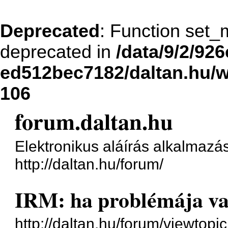
Deprecated
: Function set_
deprecated in
/data/9/2/92
ed512bec7182/daltan.hu
106
forum.daltan.hu
Elektronikus aláírás alkalmazá
http://daltan.hu/forum/
IRM: ha problémája va
http://daltan.hu/forum/viewtop