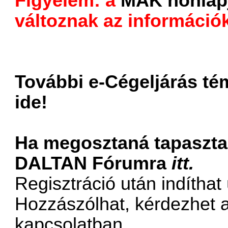
Figyelem: a
MÁK honlap
változnak az információ
További e-Cégeljárás té
ide!
Ha megosztaná tapasztala
DALTAN Fórumra
itt.
Regisztráció után indíthat
Hozzászólhat, kérdezhet a
kapcsolatban.