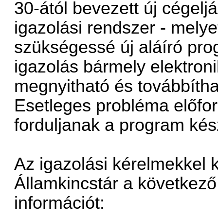
30-ától bevezett új cégeljár
igazolási rendszer - mely
szükségessé új aláíró pr
igazolás bármely elektron
megnyitható és továbbítha
Esetleges probléma előfor
forduljanak a program kés
Az igazolási kérelmekkel
Államkincstár a következ
információt: