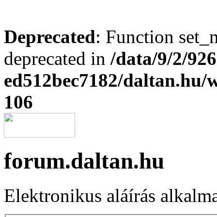
Deprecated
: Function set_
deprecated in
/data/9/2/92
ed512bec7182/daltan.hu
106
forum.daltan.hu
Elektronikus aláírás alkalm