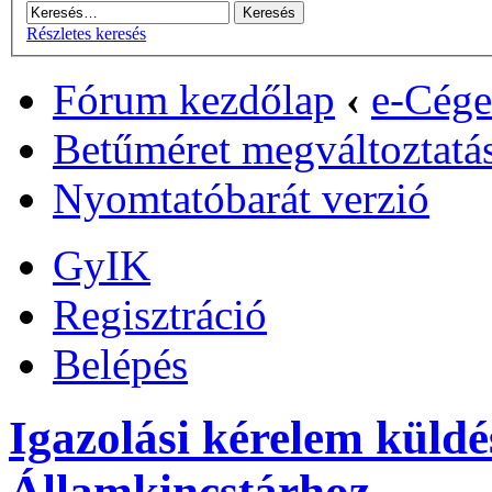
Részletes keresés
Fórum kezdőlap
‹
e-Cége
Betűméret megváltoztatá
Nyomtatóbarát verzió
GyIK
Regisztráció
Belépés
Igazolási kérelem küld
Államkincstárhoz