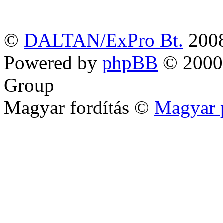
©
DALTAN/ExPro Bt.
200
Powered by
phpBB
© 2000,
Group
Magyar fordítás ©
Magyar 