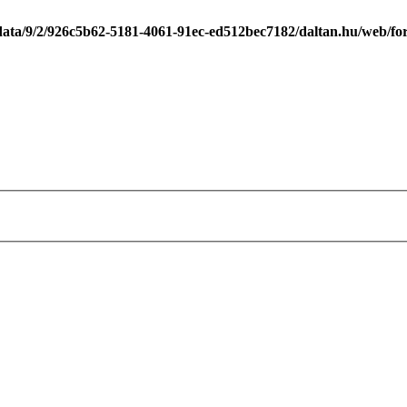
data/9/2/926c5b62-5181-4061-91ec-ed512bec7182/daltan.hu/web/