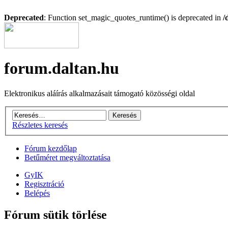
Deprecated
: Function set_magic_quotes_runtime() is deprecated in
/
forum.daltan.hu
Elektronikus aláírás alkalmazásait támogató közösségi oldal
Részletes keresés
Fórum kezdőlap
Betűméret megváltoztatása
GyIK
Regisztráció
Belépés
Fórum sütik törlése