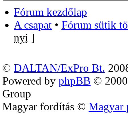
Fórum kezdőlap
A csapat
•
Fórum sütik tö
nyi
]
©
DALTAN/ExPro Bt.
200
Powered by
phpBB
© 2000,
Group
Magyar fordítás ©
Magyar 