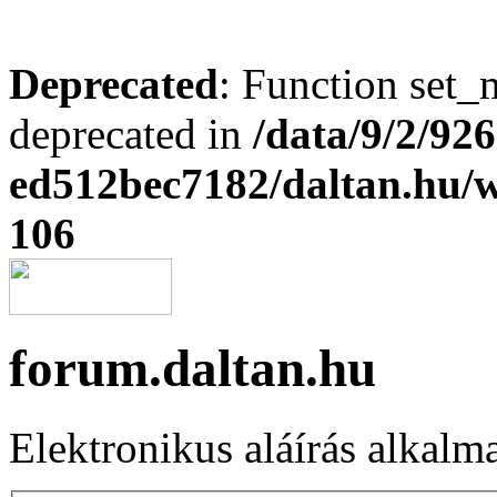
Deprecated
: Function set_
deprecated in
/data/9/2/92
ed512bec7182/daltan.hu
106
forum.daltan.hu
Elektronikus aláírás alkalm