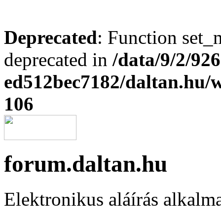
Deprecated
: Function set_
deprecated in
/data/9/2/92
ed512bec7182/daltan.hu
106
forum.daltan.hu
Elektronikus aláírás alkalm