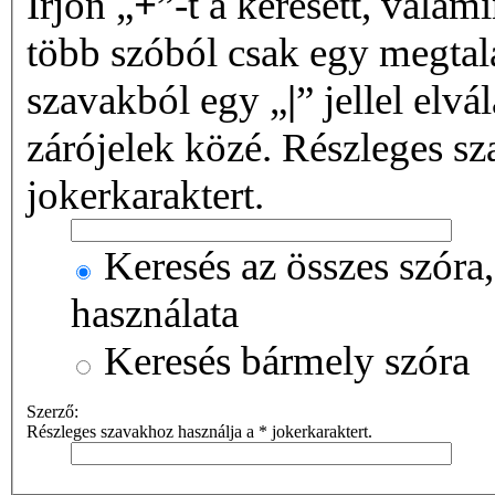
Írjon „
+
”-t a keresett, valami
több szóból csak egy megtalá
szavakból egy „
|
” jellel elvá
zárójelek közé. Részleges sz
jokerkaraktert.
Keresés az összes szóra,
használata
Keresés bármely szóra
Szerző:
Részleges szavakhoz használja a * jokerkaraktert.