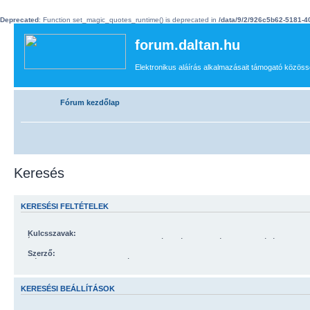
Deprecated
: Function set_magic_quotes_runtime() is deprecated in
/data/9/2/926c5b62-5181-
forum.daltan.hu
Elektronikus aláírás alkalmazásait támogató közössé
Fórum kezdőlap
Keresés
KERESÉSI FELTÉTELEK
Kulcsszavak:
Írjon „
+
”-t a keresett, valamint „
-
”-t a kizárandó szavak elé. Ha több szóból csak egy megtalálása is
elég, készítsen ezekből a szavakból egy „
|
” jellel elválasztott listát, és rakja az eg
Szerző:
Részleges szavakhoz használja a * jokerkaraktert.
Részleges szavakhoz használja a * jokerkaraktert.
KERESÉSI BEÁLLÍTÁSOK