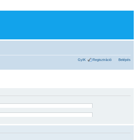
GyIK
Regisztráció
Belépés
ználata