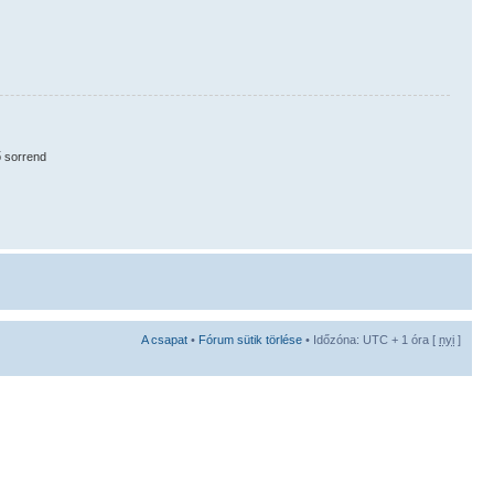
 sorrend
A csapat
•
Fórum sütik törlése
• Időzóna: UTC + 1 óra [
nyi
]