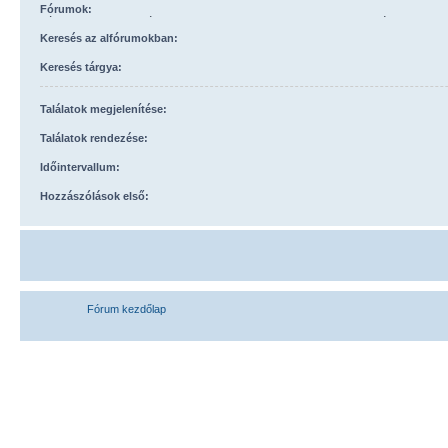
Fórumok:
Válassza ki azokat a fórumokat, melyekben keresni szeretne. A keresés automatik
alfórumokban is, hacsak lejjebb nem kapcsolta ki a „keresés az alfórumokban” beállí
Keresés az alfórumokban:
Keresés tárgya:
Találatok megjelenítése:
Találatok rendezése:
Időintervallum:
Hozzászólások első:
Fórum kezdőlap