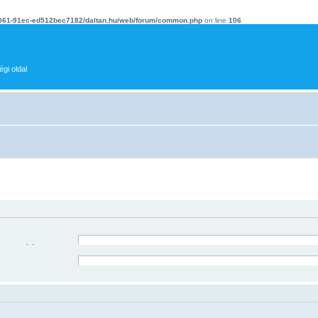
4061-91ec-ed512bec7182/daltan.hu/web/forum/common.php
on line
106
gi oldal
észet zárójelek közé.
Keresés az összes szóra, vagy a keresési kifejezés pontos has
Keresés bármely szóra