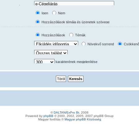
usan megtörténik az
tást.
Igen
Nem
Hozzászólások témája és üzenetek szövege
Csak üzenetek szövege
Csak témák címe
Hozzászólások
Témák
Csak témák első hozzászólása
Növekvő sorrend
Csökkenő
karakterének megjelenítése
©
DALTAN/ExPro Bt.
2008
Powered by
phpBB
© 2000, 2002, 2005, 2007 phpBB Group
Magyar fordítás ©
Magyar phpBB Közösség