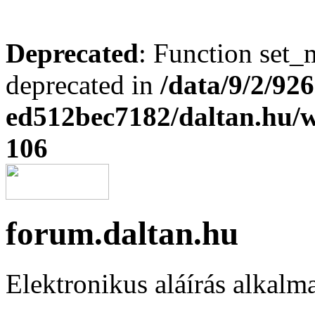
Deprecated
: Function set_
deprecated in
/data/9/2/92
ed512bec7182/daltan.hu
106
forum.daltan.hu
Elektronikus aláírás alkalm