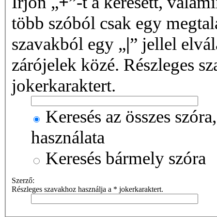
Írjon „
+
”-t a keresett, valami
több szóból csak egy megtalá
szavakból egy „
|
” jellel elvá
zárójelek közé. Részleges sz
jokerkaraktert.
Keresés az összes szóra,
használata
Keresés bármely szóra
Szerző:
Részleges szavakhoz használja a * jokerkaraktert.