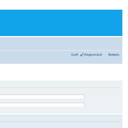
GyIK
Regisztráció
Belépés
ználata