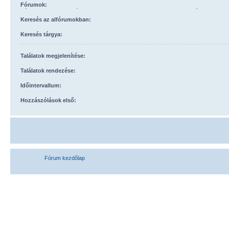
Fórumok:
Válassza ki azokat a fórumokat, melyekben keresni szeretne. A keresés automatik
alfórumokban is, hacsak lejjebb nem kapcsolta ki a „keresés az alfórumokban” beállí
Keresés az alfórumokban:
Keresés tárgya:
Találatok megjelenítése:
Találatok rendezése:
Időintervallum:
Hozzászólások első:
Fórum kezdőlap