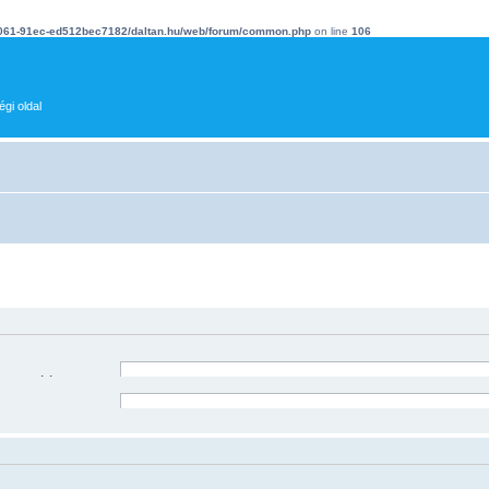
4061-91ec-ed512bec7182/daltan.hu/web/forum/common.php
on line
106
gi oldal
észet zárójelek közé.
Keresés az összes szóra, vagy a keresési kifejezés pontos has
Keresés bármely szóra