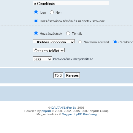
usan megtörténik az
tást.
Igen
Nem
Hozzászólások témája és üzenetek szövege
Csak üzenetek szövege
Csak témák címe
Hozzászólások
Témák
Csak témák első hozzászólása
Növekvő sorrend
Csökkenő
karakterének megjelenítése
©
DALTAN/ExPro Bt.
2008
Powered by
phpBB
© 2000, 2002, 2005, 2007 phpBB Group
Magyar fordítás ©
Magyar phpBB Közösség