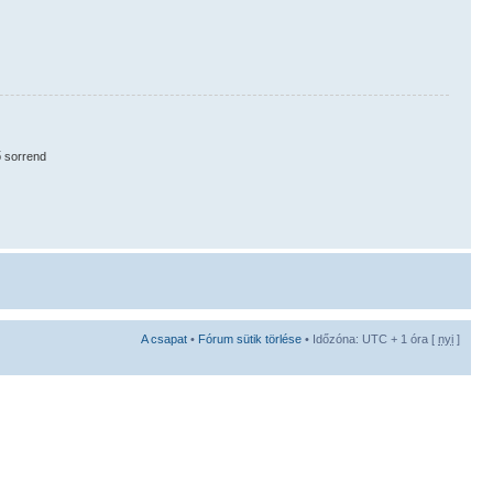
 sorrend
A csapat
•
Fórum sütik törlése
• Időzóna: UTC + 1 óra [
nyi
]