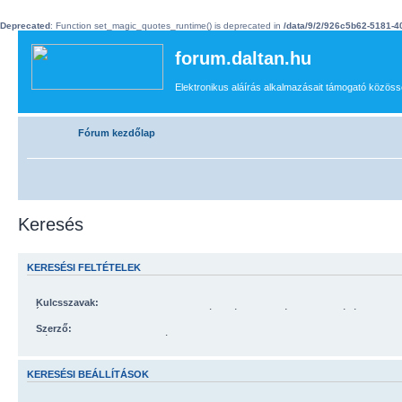
Deprecated
: Function set_magic_quotes_runtime() is deprecated in
/data/9/2/926c5b62-5181-
forum.daltan.hu
Elektronikus aláírás alkalmazásait támogató közössé
Fórum kezdőlap
Keresés
KERESÉSI FELTÉTELEK
Kulcsszavak:
Írjon „
+
”-t a keresett, valamint „
-
”-t a kizárandó szavak elé. Ha több szóból csak egy megtalálása is
elég, készítsen ezekből a szavakból egy „
|
” jellel elválasztott listát, és rakja az eg
Szerző:
Részleges szavakhoz használja a * jokerkaraktert.
Részleges szavakhoz használja a * jokerkaraktert.
KERESÉSI BEÁLLÍTÁSOK