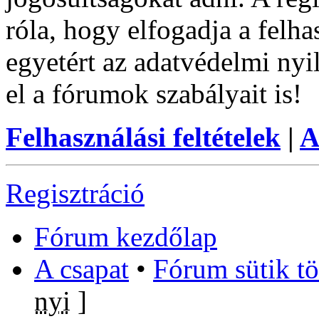
róla, hogy elfogadja a felha
egyetért az adatvédelmi nyi
el a fórumok szabályait is!
Felhasználási feltételek
|
A
Regisztráció
Fórum kezdőlap
A csapat
•
Fórum sütik tö
nyi
]