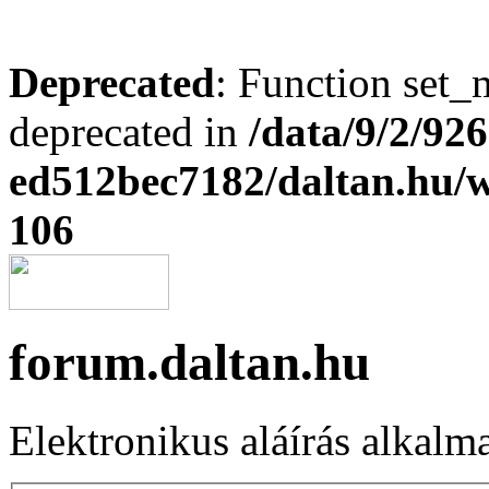
Deprecated
: Function set_
deprecated in
/data/9/2/92
ed512bec7182/daltan.hu
106
forum.daltan.hu
Elektronikus aláírás alkalm