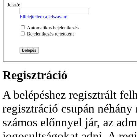
Jelszó:
Elfelejtettem a jelszavam
Automatikus bejelentkezés
Bejelentkezés rejtettként
Regisztráció
A belépéshez regisztrált fel
regisztráció csupán néhány
számos előnnyel jár, az adm
jogosultságokat adni. A reg