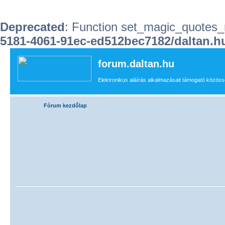
Deprecated
: Function set_magic_quotes_r
5181-4061-91ec-ed512bec7182/daltan
forum.daltan.hu
Elektronikus aláírás alkalmazásait támogató közössé
Fórum kezdőlap