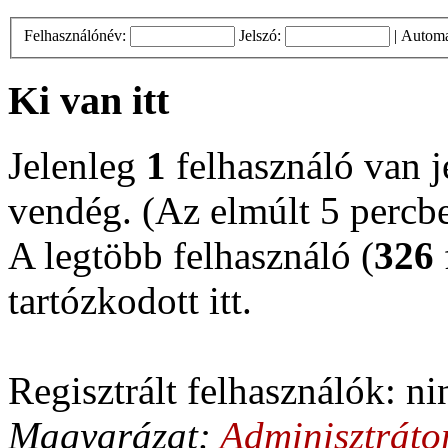
Felhasználónév:
Jelszó:
|
Automa
Ki van itt
Jelenleg
1
felhasználó van jel
vendég. (Az elmúlt 5 percbe
A legtöbb felhasználó (
326
tartózkodott itt.
Regisztrált felhasználók: ni
Magyarázat:
Adminisztráto