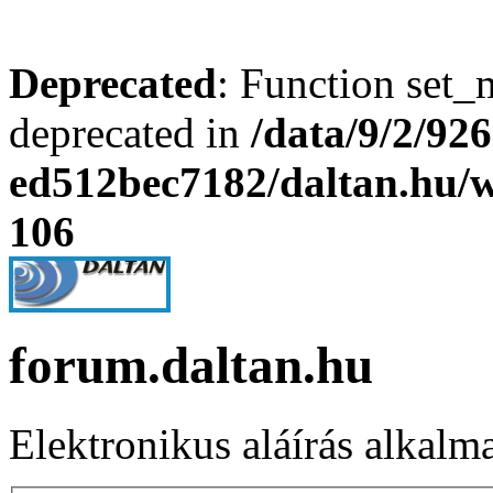
Deprecated
: Function set_
deprecated in
/data/9/2/92
ed512bec7182/daltan.hu
106
forum.daltan.hu
Elektronikus aláírás alkalm