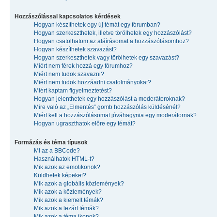
Hozzászólással kapcsolatos kérdések
Hogyan készíthetek egy új témát egy fórumban?
Hogyan szerkeszthetek, illetve törölhetek egy hozzászólást?
Hogyan csatolhatom az aláírásomat a hozzászólásomhoz?
Hogyan készíthetek szavazást?
Hogyan szerkeszthetek vagy törölhetek egy szavazást?
Miért nem férek hozzá egy fórumhoz?
Miért nem tudok szavazni?
Miért nem tudok hozzáadni csatolmányokat?
Miért kaptam figyelmeztetést?
Hogyan jelenthetek egy hozzászólást a moderátoroknak?
Mire való az „Elmentés” gomb hozzászólás küldésénél?
Miért kell a hozzászólásomat jóváhagynia egy moderátornak?
Hogyan ugraszthatok előre egy témát?
Formázás és téma típusok
Mi az a BBCode?
Használhatok HTML-t?
Mik azok az emotikonok?
Küldhetek képeket?
Mik azok a globális közlemények?
Mik azok a közlemények?
Mik azok a kiemelt témák?
Mik azok a lezárt témák?
Mik azok a téma ikonok?