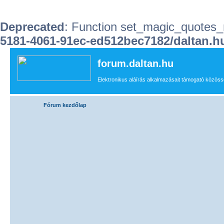
Deprecated
: Function set_magic_quotes_r
5181-4061-91ec-ed512bec7182/daltan
forum.daltan.hu
Elektronikus aláírás alkalmazásait támogató közössé
Fórum kezdőlap