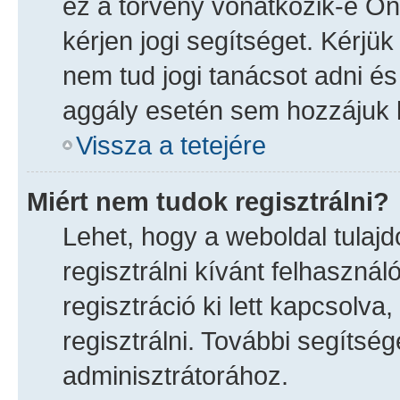
ez a törvény vonatkozik-e Önr
kérjen jogi segítséget. Kérjü
nem tud jogi tanácsot adni és
aggály esetén sem hozzájuk ke
Vissza a tetejére
Miért nem tudok regisztrálni?
Lehet, hogy a weboldal tulajdo
regisztrálni kívánt felhasznál
regisztráció ki lett kapcsolva
regisztrálni. További segítség
adminisztrátorához.