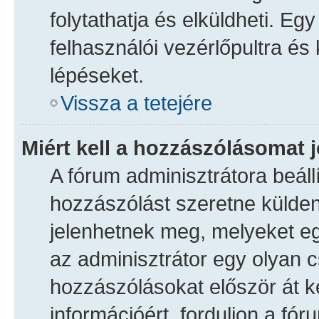
folytathatja és elküldheti. E
felhasználói vezérlőpultra é
lépéseket.
Vissza a tetejére
Miért kell a hozzászólásomat
A fórum adminisztrátora beáll
hozzászólást szeretne külden
jelenhetnek meg, melyeket eg
az adminisztrátor egy olyan c
hozzászólásokat először át k
információért, forduljon a fó