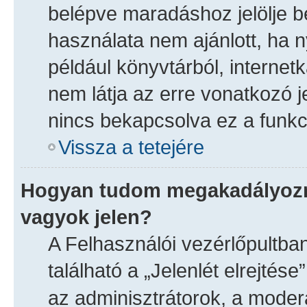
belépve maradáshoz jelölje be
használata nem ajánlott, ha n
például könyvtárból, interne
nem látja az erre vonatkozó j
nincs bekapcsolva ez a funkci
Vissza a tetejére
Hogyan tudom megakadályozni
vagyok jelen?
A Felhasználói vezérlőpultba
található a „Jelenlét elrejtése
az adminisztrátorok, a moderát