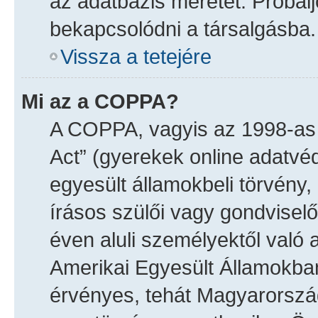
az adatbázis méretét. Próbálj
bekapcsolódni a társalgásba.
Vissza a tetejére
Mi az a COPPA?
A COPPA, vagyis az 1998-as „
Act” (gyerekek online adatvé
egyesült államokbeli törvény,
írásos szülői vagy gondvisel
éven aluli személyektől való 
Amerikai Egyesült Államokba
érvényes, tehát Magyarorsz