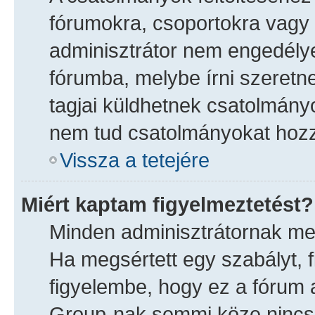
fórumokra, csoportokra vagy 
adminisztrátor nem engedély
fórumba, melybe írni szeretn
tagjai küldhetnek csatolmány
nem tud csatolmányokat hozzá
Vissza a tetejére
Miért kaptam figyelmeztetést?
Minden adminisztrátornak meg
Ha megsértett egy szabályt, f
figyelembe, hogy ez a fórum
Group-nak semmi köze nincs 