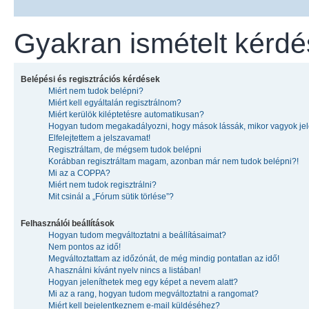
Gyakran ismételt kérd
Belépési és regisztrációs kérdések
Miért nem tudok belépni?
Miért kell egyáltalán regisztrálnom?
Miért kerülök kiléptetésre automatikusan?
Hogyan tudom megakadályozni, hogy mások lássák, mikor vagyok je
Elfelejtettem a jelszavamat!
Regisztráltam, de mégsem tudok belépni
Korábban regisztráltam magam, azonban már nem tudok belépni?!
Mi az a COPPA?
Miért nem tudok regisztrálni?
Mit csinál a „Fórum sütik törlése”?
Felhasználói beállítások
Hogyan tudom megváltoztatni a beállításaimat?
Nem pontos az idő!
Megváltoztattam az időzónát, de még mindig pontatlan az idő!
A használni kívánt nyelv nincs a listában!
Hogyan jeleníthetek meg egy képet a nevem alatt?
Mi az a rang, hogyan tudom megváltoztatni a rangomat?
Miért kell bejelentkeznem e-mail küldéséhez?