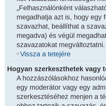
„Felhasználónként válaszhat
megadhatja azt is, hogy egy 
szavazhat, beállíthat a szav
megadva) és végül megadhatj
szavazatokat megváltoztatni.
Vissza a tetejére
Hogyan szerkeszthetek vagy t
A hozzászólásokhoz hasonlóa
egy moderátor vagy egy admi
szerkesztéséhez menjen a té
ehhez tartozik a szavazás, és