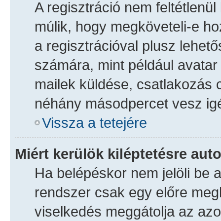
A regisztráció nem feltétlenü
múlik, hogy megköveteli-e h
a regisztrációval plusz lehet
számára, mint például avatar h
mailek küldése, csatlakozás 
néhány másodpercet vesz igén
Vissza a tetejére
Miért kerülök kiléptetésre au
Ha belépéskor nem jelöli be 
rendszer csak egy előre megh
viselkedés meggátolja az azon