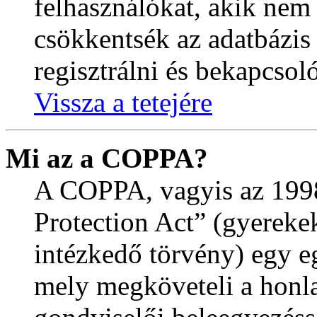
felhasználókat, akik nem
csökkentsék az adatbázis
regisztrálni és bekapcsoló
Vissza a tetejére
Mi az a COPPA?
A COPPA, vagyis az 1998
Protection Act” (gyereke
intézkedő törvény) egy e
mely megköveteli a honla