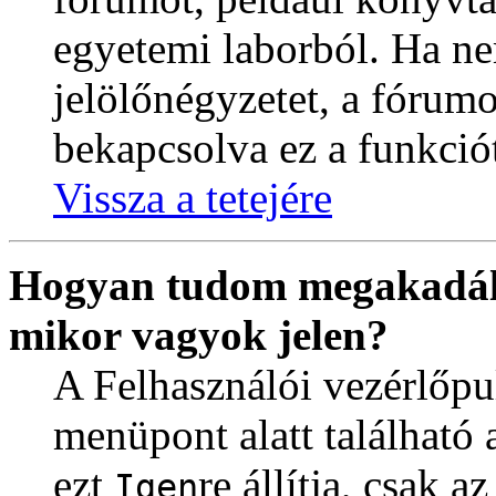
egyetemi laborból. Ha ne
jelölőnégyzetet, a fórum
bekapcsolva ez a funkció
Vissza a tetejére
Hogyan tudom megakadály
mikor vagyok jelen?
A Felhasználói vezérlőpu
menüpont alatt található a
ezt
re állítja, csak a
Igen