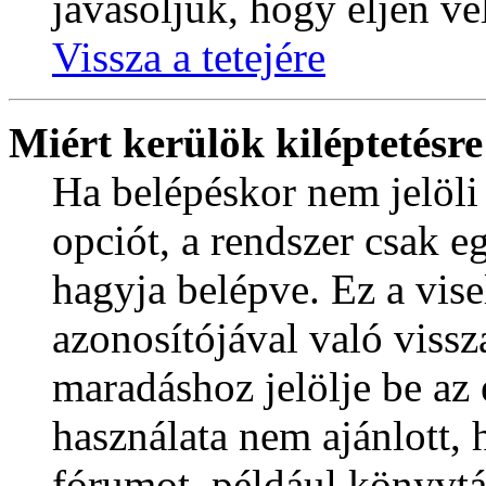
javasoljuk, hogy éljen ve
Vissza a tetejére
Miért kerülök kiléptetésr
Ha belépéskor nem jelöli
opciót, a rendszer csak e
hagyja belépve. Ez a vis
azonosítójával való vissz
maradáshoz jelölje be az 
használata nem ajánlott, 
fórumot, például könyvtá