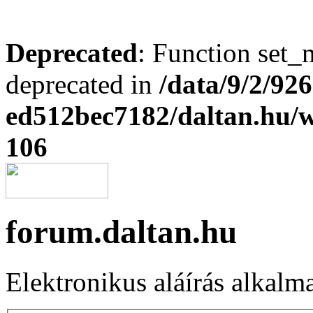
Deprecated
: Function set_
deprecated in
/data/9/2/92
ed512bec7182/daltan.hu
106
forum.daltan.hu
Elektronikus aláírás alkalm