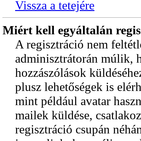
Vissza a tetejére
Miért kell egyáltalán reg
A regisztráció nem feltét
adminisztrátorán múlik, 
hozzászólások küldéséhez
plusz lehetőségek is elé
mint például avatar haszná
mailek küldése, csatlako
regisztráció csupán néhá